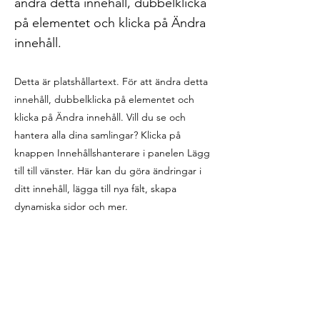
ändra detta innehåll, dubbelklicka
på elementet och klicka på Ändra
innehåll.
Detta är platshållartext. För att ändra detta
innehåll, dubbelklicka på elementet och
klicka på Ändra innehåll. Vill du se och
hantera alla dina samlingar? Klicka på
knappen Innehållshanterare i panelen Lägg
till till vänster. Här kan du göra ändringar i
ditt innehåll, lägga till nya fält, skapa
dynamiska sidor och mer.
Din samling är redan inställd för dig med fält
och innehåll. Lägg till ditt eget innehåll eller
importera det från en CSV-fil. Lägg till fält
för alla typer av innehåll du vill visa, till
exempel rik text, bilder och videor. Se till att