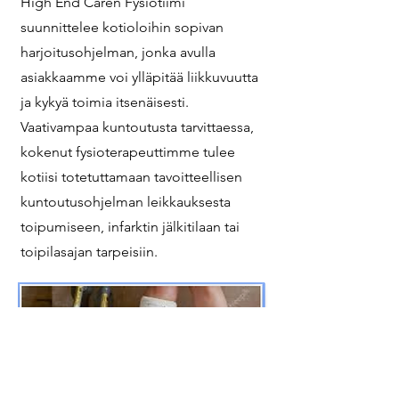
High End Caren Fysiotiimi
suunnittelee kotioloihin sopivan
harjoitusohjelman, jonka avulla
asiakkaamme voi ylläpitää liikkuvuutta
ja kykyä toimia itsenäisesti.
Vaativampaa kuntoutusta tarvittaessa,
kokenut fysioterapeuttimme tulee
kotiisi totetuttamaan tavoitteellisen
kuntoutusohjelman leikkauksesta
toipumiseen, infarktin jälkitilaan tai
toipilasajan tarpeisiin.