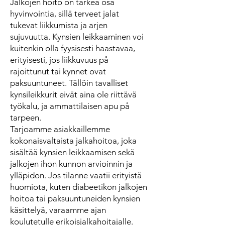
Jalkojen hoito on tärkeä osa
hyvinvointia, sillä terveet jalat
tukevat liikkumista ja arjen
sujuvuutta. Kynsien leikkaaminen voi
kuitenkin olla fyysisesti haastavaa,
erityisesti, jos liikkuvuus på
rajoittunut tai kynnet ovat
paksuuntuneet. Tällöin tavalliset
kynsileikkurit eivät aina ole riittävä
työkalu, ja ammattilaisen apu på
tarpeen.
Tarjoamme asiakkaillemme
kokonaisvaltaista jalkahoitoa, joka
sisältää kynsien leikkaamisen sekä
jalkojen ihon kunnon arvioinnin ja
ylläpidon. Jos tilanne vaatii erityistä
huomiota, kuten diabeetikon jalkojen
hoitoa tai paksuuntuneiden kynsien
käsittelyä, varaamme ajan
koulutetulle erikoisjalkahoitajalle.