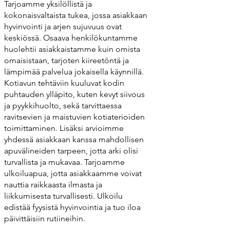
Tarjoamme yksilöllistä ja
kokonaisvaltaista tukea, jossa asiakkaan
hyvinvointi ja arjen sujuvuus ovat
keskiössä. Osaava henkilökuntamme
huolehtii asiakkaistamme kuin omista
omaisistaan, tarjoten kiireetöntä ja
lämpimää palvelua jokaisella käynnillä.
Kotiavun tehtäviin kuuluvat kodin
puhtauden ylläpito, kuten kevyt siivous
ja pyykkihuolto, sekä tarvittaessa
ravitsevien ja maistuvien kotiaterioiden
toimittaminen. Lisäksi arvioimme
yhdessä asiakkaan kanssa mahdollisen
apuvälineiden tarpeen, jotta arki olisi
turvallista ja mukavaa. Tarjoamme
ulkoiluapua, jotta asiakkaamme voivat
nauttia raikkaasta ilmasta ja
liikkumisesta turvallisesti. Ulkoilu
edistää fyysistä hyvinvointia ja tuo iloa
päivittäisiin rutiineihin.