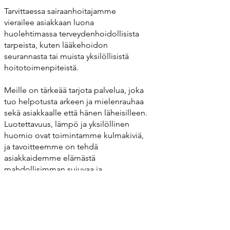
Tarvittaessa sairaanhoitajamme
vierailee asiakkaan luona
huolehtimassa terveydenhoidollisista
tarpeista, kuten lääkehoidon
seurannasta tai muista yksilöllisistä
hoitotoimenpiteistä.
Meille on tärkeää tarjota palvelua, joka
tuo helpotusta arkeen ja mielenrauhaa
sekä asiakkaalle että hänen läheisilleen.
Luotettavuus, lämpö ja yksilöllinen
huomio ovat toimintamme kulmakiviä,
ja tavoitteemme on tehdä
asiakkaidemme elämästä
mahdollisimman sujuvaa ja
miellyttävää.