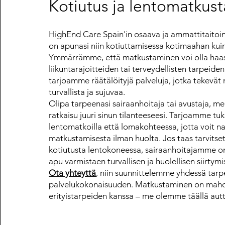
Kotiutus ja lentomatkus
HighEnd Care Spain'in osaava ja ammattitaitoi
on apunasi niin kotiuttamisessa kotimaahan kui
Ymmärrämme, että matkustaminen voi olla haa
liikuntarajoitteiden tai terveydellisten tarpeiden 
tarjoamme räätälöityjä palveluja, jotka tekevä
turvallista ja sujuvaa.
Olipa tarpeenasi sairaanhoitaja tai avustaja, mei
ratkaisu juuri sinun tilanteeseesi. Tarjoamme tu
lentomatkoilla että lomakohteessa, jotta voit na
matkustamisesta ilman huolta. Jos taas tarvitse
kotiutusta lentokoneessa, sairaanhoitajamme 
apu varmistaen turvallisen ja huolellisen siirtymi
Ota yhteyttä
, niin suunnittelemme yhdessä tarp
palvelukokonaisuuden. Matkustaminen on mahd
erityistarpeiden kanssa – me olemme täällä au