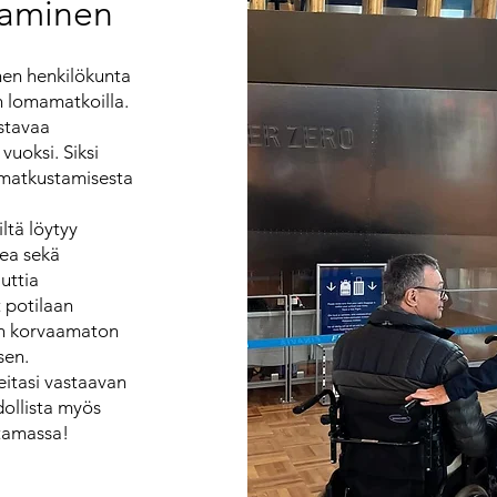
taminen
nen henkilökunta
n lomamatkoilla.
stavaa
vuoksi. Siksi
t matkustamisesta
ltä löytyy
kea sekä
uttia
t potilaan
on korvaamaton
sen.
eitasi vastaavan
ollista myös
ttamassa!